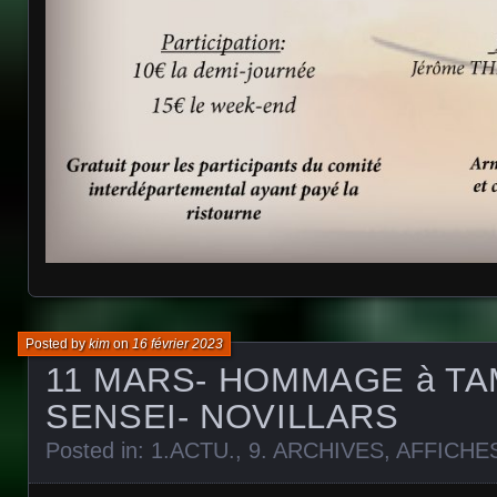
Posted by
kim
on
16 février 2023
11 MARS- HOMMAGE à T
SENSEI- NOVILLARS
Posted in:
1.ACTU.
,
9. ARCHIVES
,
AFFICHE