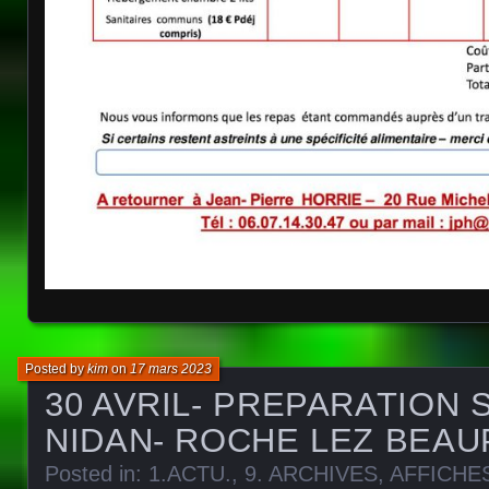
Posted by
kim
on
17 mars 2023
30 AVRIL- PREPARATION 
NIDAN- ROCHE LEZ BEAU
Posted in:
1.ACTU.
,
9. ARCHIVES
,
AFFICHE