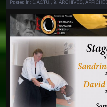
Posted in:
1.ACTU.
,
9. ARCHIVES
,
AFFICHE