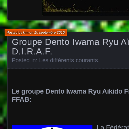
Posted by
kim
on
10 septembre 2010
Groupe Dento Iwama Ryu Aï
D.I.R.A.F.
Posted in:
Les différents courants
.
Le groupe Dento Iwama Ryu Aikido Fr
FFAB:
La Fédérat