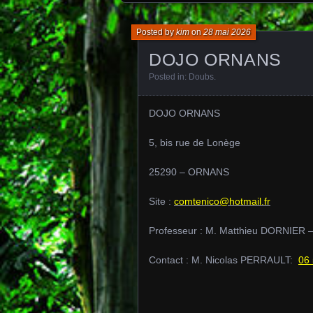
Posted by
kim
on
28 mai 2026
DOJO ORNANS
Posted in:
Doubs
.
DOJO ORNANS
5, bis rue de Lonège
25290 – ORNANS
Site :
comtenico@hotmail.fr
Professeur : M. Matthieu DORNIER 
Contact : M. Nicolas PERRAULT:
06 