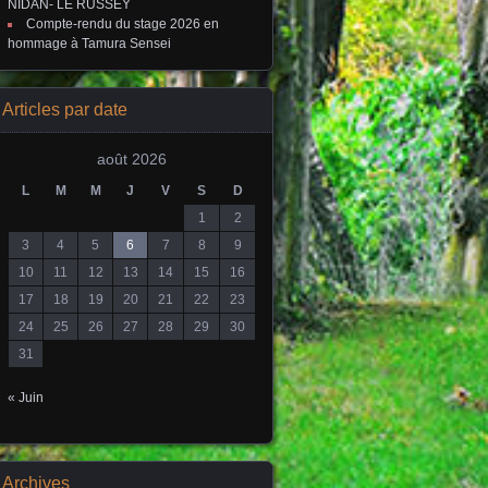
NIDAN- LE RUSSEY
Compte-rendu du stage 2026 en
hommage à Tamura Sensei
Articles par date
août 2026
L
M
M
J
V
S
D
1
2
3
4
5
6
7
8
9
10
11
12
13
14
15
16
17
18
19
20
21
22
23
24
25
26
27
28
29
30
31
« Juin
Archives