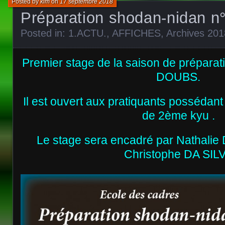
Posted by
kim
on
17 septembre 2018
Préparation shodan-nidan n
Posted in:
1.ACTU.
,
AFFICHES
,
Archives 201
Premier stage de la saison de préparat
DOUBS.
Il est ouvert aux pratiquants possédan
de 2ème kyu .
Le stage sera encadré par Nathali
Christophe DA SIL