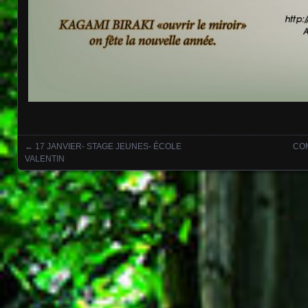
←
17 JANVIER- STAGE JEUNES- ÉCOLE
CO
Posts navigation
VALENTIN