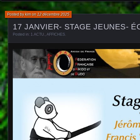
Posted by
kim
on
12 décembre 2025
17 JANVIER- STAGE JEUNES- É
Posted in:
1.ACTU.
,
AFFICHES
.