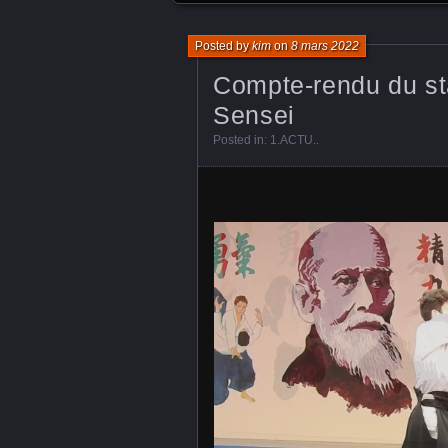
Posted by
kim
on
8 mars 2022
Compte-rendu du s
Sensei
Posted in:
1.ACTU.
.