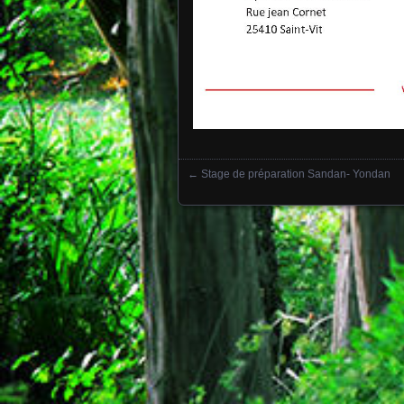
←
Stage de préparation Sandan- Yondan
Posts navigation