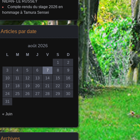
NIDAN- LE RUSSEY
Compte-rendu du stage 2026 en
hommage à Tamura Sensei
Articles par date
août 2026
L
M
M
J
V
S
D
1
2
3
4
5
6
7
8
9
10
11
12
13
14
15
16
17
18
19
20
21
22
23
24
25
26
27
28
29
30
31
« Juin
Archives