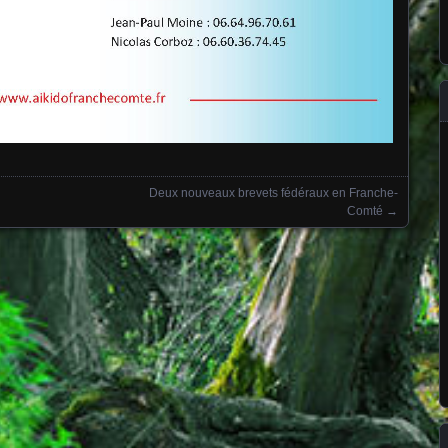
Deux nouveaux brevets fédéraux en Franche-
Comté
→