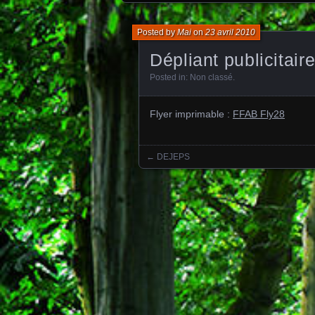
Posted by
Mai
on
23 avril 2010
Dépliant publicitai
Posted in:
Non classé
.
Flyer imprimable :
FFAB Fly28
←
DEJEPS
Posts navigation