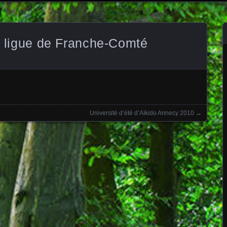
re ligue de Franche-Comté
Université d’été d’Aïkido Annecy 2010
→