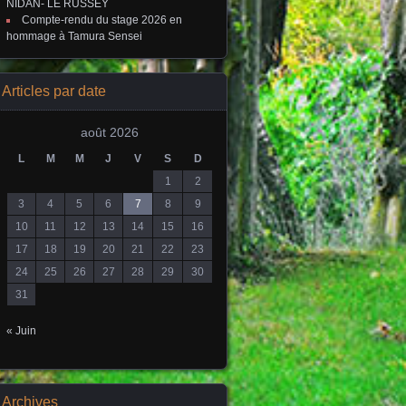
NIDAN- LE RUSSEY
Compte-rendu du stage 2026 en
hommage à Tamura Sensei
Articles par date
août 2026
L
M
M
J
V
S
D
1
2
3
4
5
6
7
8
9
10
11
12
13
14
15
16
17
18
19
20
21
22
23
24
25
26
27
28
29
30
31
« Juin
Archives