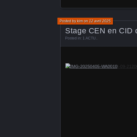
Posted by
kim
on
12 avril 2025
Stage CEN en CID d
Posted in:
1.ACTU.
.