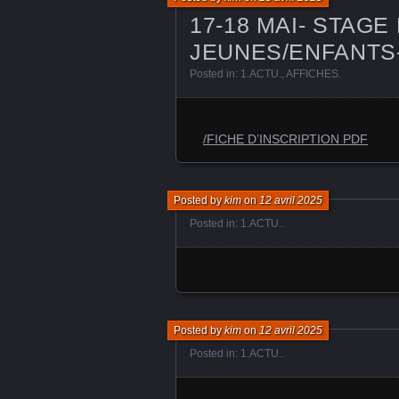
17-18 MAI- STAG
JEUNES/ENFANTS-
Posted in:
1.ACTU.
,
AFFICHES
.
/FICHE D’INSCRIPTION PDF
Posted by
kim
on
12 avril 2025
Posted in:
1.ACTU.
.
Posted by
kim
on
12 avril 2025
Posted in:
1.ACTU.
.