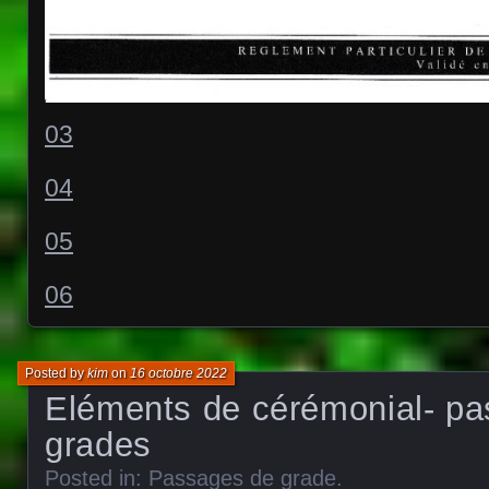
03
04
05
06
Posted by
kim
on
16 octobre 2022
Eléments de cérémonial- p
grades
Posted in:
Passages de grade
.