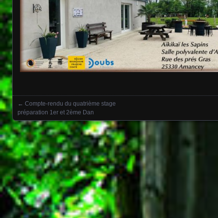
←
Compte-rendu du quatrième stage
Posts navigation
préparation 1er et 2ème Dan