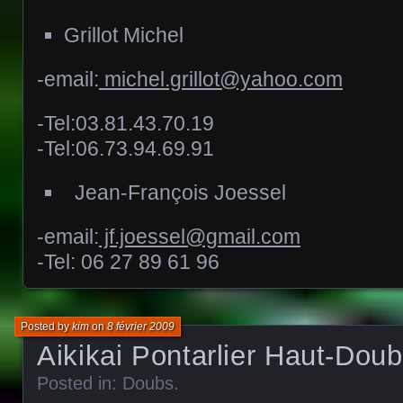
Grillot Michel
-email:
michel.grillot@yahoo.com
-Tel:03.81.43.70.19
-Tel:06.73.94.69.91
Jean-François Joessel
-email:
jf.joessel@gmail.com
-Tel: 06 27 89 61 96
Posted by
kim
on
8 février 2009
Aikikai Pontarlier Haut-Dou
Posted in:
Doubs
.