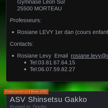
Gymnase Léon Sur
25500 MORTEAU
Professeurs:
Rosiane LEVY 1er dan (cours enfants
Contacts:
Rosiane Levy Email
rosiane.levy@o
Tel:03.81.67.64.15
Tel:06.07.59.82.27
Posted by
kim
on
8 février 2009
ASV Shinsetsu Gakko
Posted in:
Doubs
.