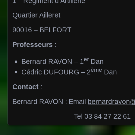
1
Régiment d’Artillerie
Quartier Ailleret
90016 – BELFORT
Professeurs
:
er
Bernard RAVON – 1
Dan
ème
Cédric DUFOURG – 2
Dan
Contact
:
Bernard RAVON : Email
bernardravon@
Tel 03 84 27 22 61