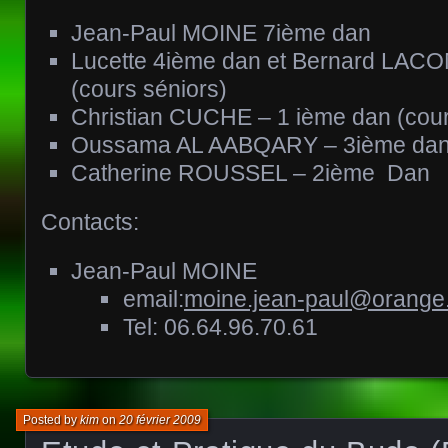
Jean-Paul MOINE 7ième dan
Lucette 4ième dan et Bernard LAC
(cours séniors)
Christian CUCHE – 1 ième dan (cour
Oussama AL AABQARY – 3ième da
Catherine ROUSSEL – 2ième Dan
Contacts:
Jean-Paul MOINE
email:
moine.jean-paul@orange.
Tel: 06.64.96.70.61
Posted by
kim
on
20 février 2009