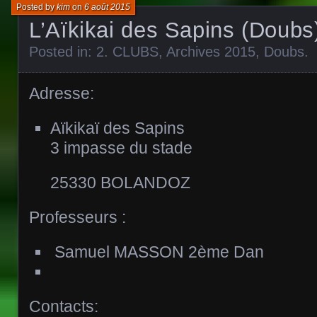
Posted by
kim
on
6 août 2015
L’Aïkikai des Sapins (Doubs
Posted in:
2. CLUBS
,
Archives 2015
,
Doubs
.
Adresse:
Aïkikaï des Sapins
3 impasse du stade
25330 BOLANDOZ
Professeurs :
Samuel MASSON 2ème Dan
Contacts: