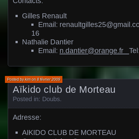
Contacts:
Gilles Renault
Email: renaultgilles25@gmail.c
16
Nathalie Dantier
Email:
n.dantier@orange.fr
Tel
Posted by
kim
on
8 février 2009
Aïkido club de Morteau
Posted in:
Doubs
.
Adresse:
AIKIDO CLUB DE MORTEAU