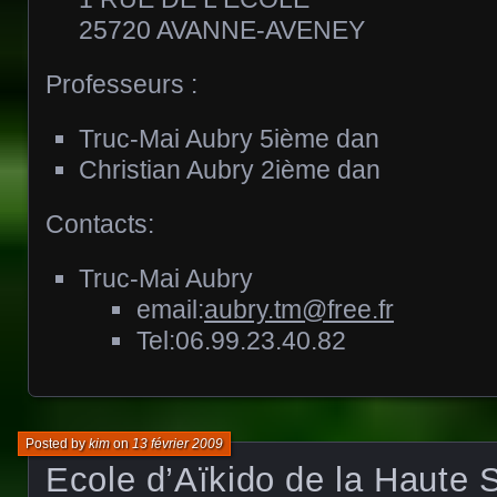
25720 AVANNE-AVENEY
Professeurs :
Truc-Mai Aubry 5ième dan
Christian Aubry 2ième dan
Contacts:
Truc-Mai Aubry
email:
aubry.tm@free.fr
Tel:06.99.23.40.82
Posted by
kim
on
13 février 2009
Ecole d’Aïkido de la Haute