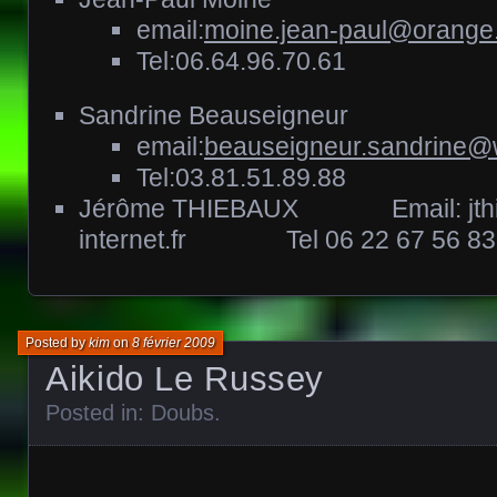
email:
moine.jean-paul@orange.
Tel:06.64.96.70.61
Sandrine Beauseigneur
email:
beauseigneur.sandrine@
Tel:03.81.51.89.88
Jérôme THIEBAUX Email: jthi
internet.fr Tel 06 22 67 56 83
Posted by
kim
on
8 février 2009
Aikido Le Russey
Posted in:
Doubs
.