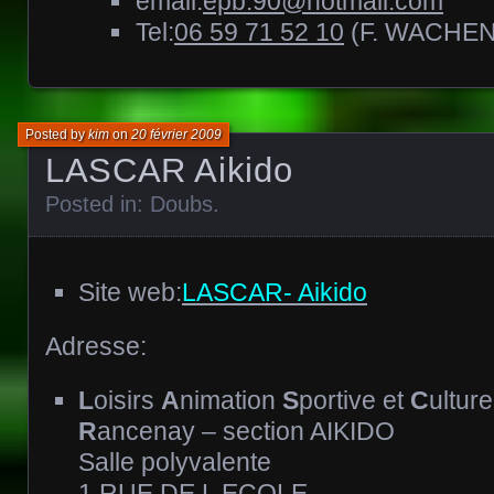
email:
epb.90@hotmail.com
Tel:
06 59 71 52 10
(F. WACHEN
Posted by
kim
on
20 février 2009
LASCAR Aikido
Posted in:
Doubs
.
Site web:
LASCAR- Aikido
Adresse:
L
oisirs
A
nimation
S
portive et
C
ulture
R
ancenay – section AIKIDO
Salle polyvalente
1 RUE DE L ECOLE