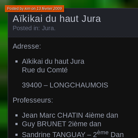
Posted by
kim
on
13 février 2009
Aïkikai du haut Jura
Posted in:
Jura
.
Adresse:
Aïkikai du haut Jura
Rue du Comté
39400 – LONGCHAUMOIS
Professeurs:
Jean Marc CHATIN 4ième dan
Guy BRUNET 2ième dan
ème
Sandrine TANGUAY – 2
Dan