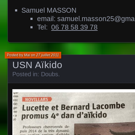
Samuel MASSON
email: samuel.masson25@gmai
Tel:
06 78 58 39 78
Posted by
Mai
on
27 juillet 2011
USN Aïkido
Posted in:
Doubs
.