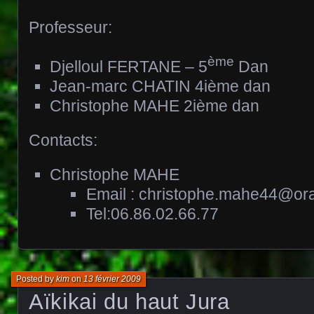
Professeur:
ème
Djelloul FERTANE – 5
Dan
Jean-marc CHATIN 4ième dan
Christophe MAHE 2ième dan
Contacts:
Christophe MAHE
Email : christophe.mahe44@ora
Tel:06.86.02.66.77
Posted by
kim
on
13 février 2009
Aïkikai du haut Jura