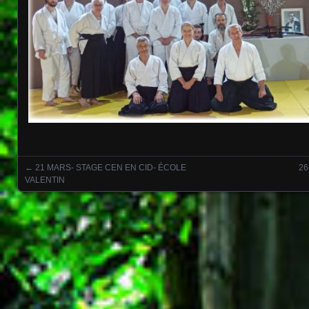
←
21 MARS- STAGE CEN EN CID- ÉCOLE
26
Posts navigation
VALENTIN